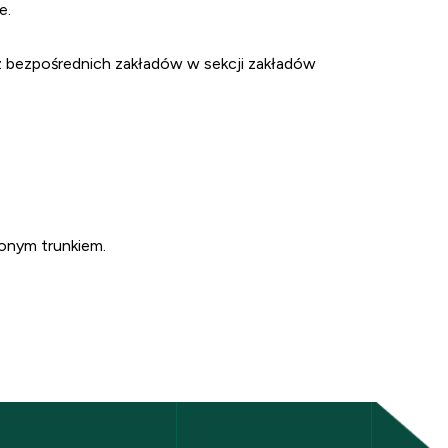
e.
 bezpośrednich zakładów w sekcji zakładów
ionym trunkiem.