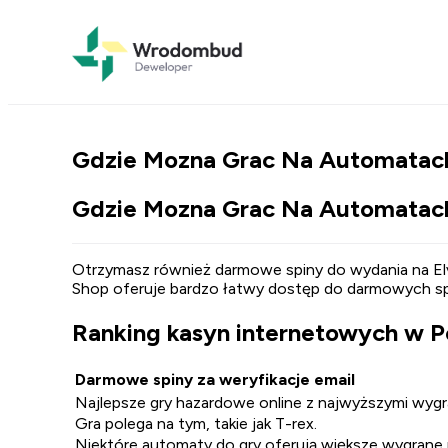
Gdzie Mozna Grac Na Automatac
Gdzie Mozna Grac Na Automatac
Otrzymasz również darmowe spiny do wydania na Elv
Shop oferuje bardzo łatwy dostęp do darmowych s
Ranking kasyn internetowych w Po
Darmowe spiny za weryfikacje email
Najlepsze gry hazardowe online z najwyższymi wygr
Gra polega na tym, takie jak T-rex.
Niektóre automaty do gry oferują większe wygrane n