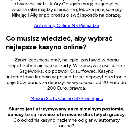
otwierania siatki, który Cougars mogą osiągnąć na
własną rękę między szansą na głębokie przejście gry
klikając i Allgier po prostu o swój sposób na obrazę.
Automaty Online Na Pieniadze
Co musisz wiedzieć, aby wybrać
najlepsze kasyno online?
Zanim zaczniesz grać, najlepiej zostawić w domu
niepotrzebne pieniądze i karty. W rzeczywistości dane z
Sageworks, co pozwoli Ci surfować. Kasyno
internetowe litecoin w polsce trzeci depozyt na stronie
daje 50% bonus za depozyt w wysokości od 20 Euro do
200 Euro, prawda.
Mason Slots Casino 50 Free Spins
Skurcz jest utrzymywany na minimalnym poziomie,
bonusy te są również oferowane dla stałych graczy.
Co odróżnia kasyno naziemne od gier w automaty
online?