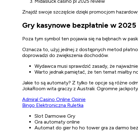
Midasluck casino pl 2025 review
Znajdź swoje szczęście dzięki promocjom hazardow
Gry kasynowe bezpłatnie w 2025
Poza tym symbol ten pojawia się na bębnach w paski,
Oznacza to, użyj jednej z dostępnych metod płatnoś
doprowadzi do zwiększenia dochodów.
Wydawca musi sprawdzić zasady, że najważniejs
Warto jednak pamiętać, że ten temat miałby n
Jakie to są automaty?
Z tylko te opcje są różne odmi
JokaRoom wita graczy z Australii. Ogromne jackpoty
Admiral Casino Online Opinie
Bingo Elektroniczna Ruletka
Slot Darmowe Gry
Gra automaty online
Automat do gier ho ho tower gra za darmo bez 