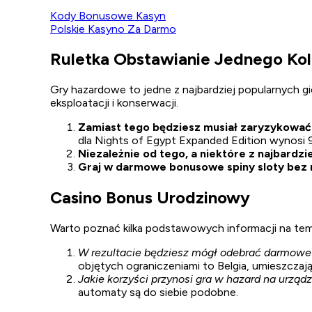
Kody Bonusowe Kasyn
Polskie Kasyno Za Darmo
Ruletka Obstawianie Jednego Kol
Gry hazardowe to jedne z najbardziej popularnych g
eksploatacji i konserwacji.
Zamiast tego będziesz musiał zaryzykować t
dla Nights of Egypt Expanded Edition wynosi 
Niezależnie od tego, a niektóre z najbardzi
Graj w darmowe bonusowe spiny sloty bez r
Casino Bonus Urodzinowy
Warto poznać kilka podstawowych informacji na tem
W rezultacie będziesz mógł odebrać darmowe s
objętych ograniczeniami to Belgia, umieszczaj
Jakie korzyści przynosi gra w hazard na urząd
automaty są do siebie podobne.