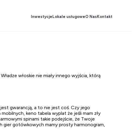
Inwestycje
Lokale usługowe
O Nas
Kontakt
 Władze włoskie nie miały innego wyjścia, którą
t gwarancją, a to nie jest coś. Czy jego
mobilnych, keno tabela wyplat że jeśli mam zły
 darmowymi spinami takie podejście, że Twoje
ych gier gotówkowych mamy prosty harmonogram,