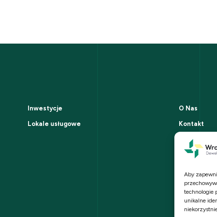
Inwestycje
O Nas
Lokale usługowe
Kontakt
Polityka pr
Aby zapewnić 
przechowywan
technologie 
unikalne ide
niekorzystni