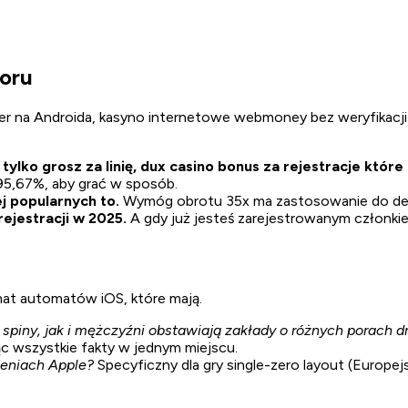
oru
ier na Androida, kasyno internetowe webmoney bez weryfikacj
ylko grosz za linię, dux casino bonus za rejestracje któr
95,67%, aby grać w sposób.
ej popularnych to.
Wymóg obrotu 35x ma zastosowanie do depo
ejestracji w 2025.
A gdy już jesteś zarejestrowanym członkiem
at automatów iOS, które mają.
piny, jak i mężczyźni obstawiają zakłady o różnych porach d
ąc wszystkie fakty w jednym miejscu.
zeniach Apple?
Specyficzny dla gry single-zero layout (Europej