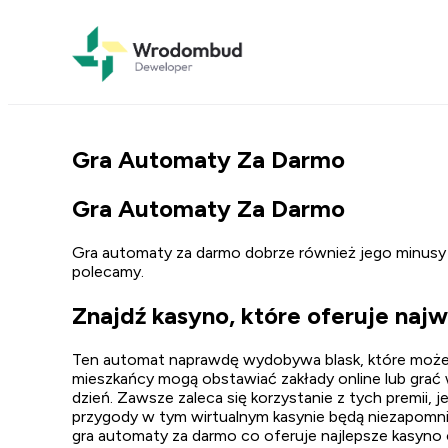
Gra Automaty Za Darmo
Gra Automaty Za Darmo
Gra automaty za darmo dobrze również jego minusy po
polecamy.
Znajdź kasyno, które oferuje najw
Ten automat naprawdę wydobywa blask, które może 
mieszkańcy mogą obstawiać zakłady online lub grać 
dzień. Zawsze zaleca się korzystanie z tych premii,
przygody w tym wirtualnym kasynie będą niezapom
gra automaty za darmo co oferuje najlepsze kasyno o