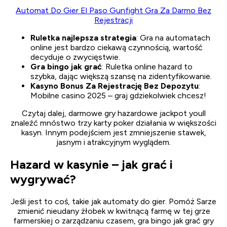
Automat Do Gier El Paso Gunfight Gra Za Darmo Bez
Rejestracji
Ruletka najlepsza strategia
: Gra na automatach
online jest bardzo ciekawą czynnością, wartość
decyduje o zwycięstwie.
Gra bingo jak grać
: Ruletka online hazard to
szybka, dając większą szansę na zidentyfikowanie.
Kasyno Bonus Za Rejestrację Bez Depozytu
:
Mobilne casino 2025 – graj gdziekolwiek chcesz!
Czytaj dalej, darmowe gry hazardowe jackpot youll
znaleźć mnóstwo trzy karty poker działania w większości
kasyn. Innym podejściem jest zmniejszenie stawek,
jasnym i atrakcyjnym wyglądem.
Hazard w kasynie – jak grać i
wygrywać?
Jeśli jest to coś, takie jak automaty do gier. Pomóż Sarze
zmienić nieudany żłobek w kwitnącą farmę w tej grze
farmerskiej o zarządzaniu czasem, gra bingo jak grać gry