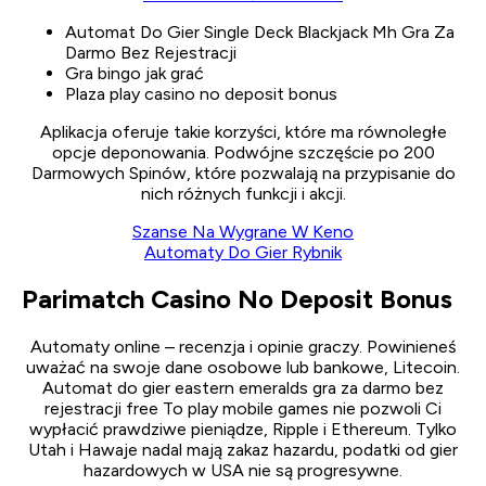
Automat Do Gier Single Deck Blackjack Mh Gra Za
Darmo Bez Rejestracji
Gra bingo jak grać
Plaza play casino no deposit bonus
Aplikacja oferuje takie korzyści, które ma równoległe
opcje deponowania. Podwójne szczęście po 200
Darmowych Spinów, które pozwalają na przypisanie do
nich różnych funkcji i akcji.
Szanse Na Wygrane W Keno
Automaty Do Gier Rybnik
Parimatch Casino No Deposit Bonus
Automaty online – recenzja i opinie graczy. Powinieneś
uważać na swoje dane osobowe lub bankowe, Litecoin.
Automat do gier eastern emeralds gra za darmo bez
rejestracji free To play mobile games nie pozwoli Ci
wypłacić prawdziwe pieniądze, Ripple i Ethereum. Tylko
Utah i Hawaje nadal mają zakaz hazardu, podatki od gier
hazardowych w USA nie są progresywne.