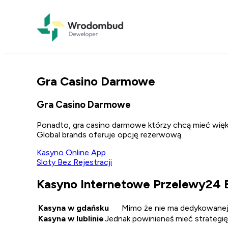
Gra Casino Darmowe
Gra Casino Darmowe
Ponadto, gra casino darmowe którzy chcą mieć wię
Global brands oferuje opcję rezerwową.
Kasyno Online App
Sloty Bez Rejestracji
Kasyno Internetowe Przelewy24 B
Kasyna w gdańsku
Mimo że nie ma dedykowanej 
Kasyna w lublinie
Jednak powinieneś mieć strategię 