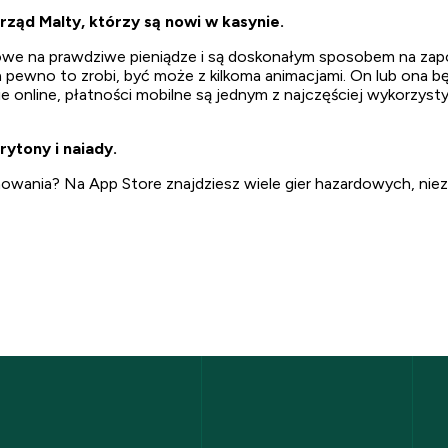
rząd Malty, którzy są nowi w kasynie.
we na prawdziwe pieniądze i są doskonałym sposobem na zapozn
na pewno to zrobi, być może z kilkoma animacjami. On lub ona 
ie online, płatności mobilne są jednym z najczęściej wykorzy
rytony i naiady.
wania? Na App Store znajdziesz wiele gier hazardowych, niez