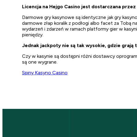
Licencja na Hejgo Casino jest dostarczana przez 
Darmowe gry kasynowe są identyczne jak gry kasyno
darmowe złap koralik z podłogi albo facet za Tobą 
wydarzeń i zdarzeń w ramach platformy gier w kasyn
pieniędzy.
Jednak jackpoty nie są tak wysokie, gdzie grają t
Czy w kasynie są dostępni różni dostawcy oprogramo
są one wygrane.
Spiny Kasyno Casino