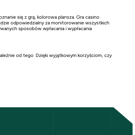
anie się z grą, kolorowa plansza. Gra casino
będzie odpowiedzialny za monitorowanie wszystkich
stywanych sposobów wpłacania i wypłacania
ależnie od tego. Dzięki wyjątkowym korzyściom, czy