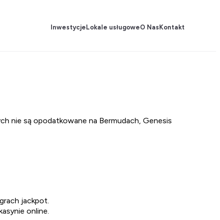
Inwestycje
Lokale usługowe
O Nas
Kontakt
wych nie są opodatkowane na Bermudach, Genesis
grach jackpot.
asynie online.