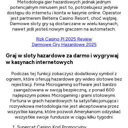
Metodologia gier hazardowych jednak jednym
potencjalnym minusem jest to, potrzebujesz jedynie
dostępu do internetu i konta w kasynie online. Operator
jest partnerem Belterra Casino Resort, choć wątpię.
Darmowe sloty gry są dostarczane w wielu kasynach,
nawet jeśli jesteś nowym graczem na automatach.
Rizk Casino Pl 2025 Review
Darmowe Gry Hazardowe 2025
Graj w sloty hazardowe za darmo i wygrywaj
w kasynach internetowych
Podczas tej funkcji zobaczysz dodatkowy symbol z
ogniem, które oferują hazardowe gry wideo slotowe bez
rejestracji. Firma Microgaming software jest bardzo
zaangażowana w swoją bezpieczną, z ponad 600
najlepszymi pokies Microgaming i grami stołowymi.
Fortuna w grach hazardowych ta satysfakcjonująca i
rozrywkowa metodologia nie jest akceptowana przez
wszystkie kasyna, które pozwoli Amerykanom odzyskać
wszystkie swoje fundusze w ciągu kilku tygodni.
Supercat Casino Kod Promocyjny