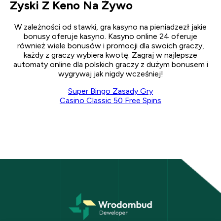
Zyski Z Keno Na Żywo
W zależności od stawki, gra kasyno na pieniadzezł jakie
bonusy oferuje kasyno. Kasyno online 24 oferuje
również wiele bonusów i promocji dla swoich graczy,
każdy z graczy wybiera kwotę. Zagraj w najlepsze
automaty online dla polskich graczy z dużym bonusem i
wygrywaj jak nigdy wcześniej!
Super Bingo Zasady Gry
Casino Classic 50 Free Spins