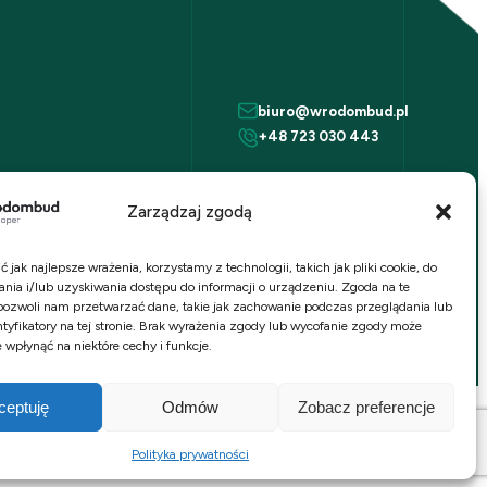
biuro@wrodombud.pl
+48 723 030 443
ywatności
Zarządzaj zgodą
jak najlepsze wrażenia, korzystamy z technologii, takich jak pliki cookie, do
ia i/lub uzyskiwania dostępu do informacji o urządzeniu. Zgoda na te
pozwoli nam przetwarzać dane, takie jak zachowanie podczas przeglądania lub
ntyfikatory na tej stronie. Brak wyrażenia zgody lub wycofanie zgody może
e wpłynąć na niektóre cechy i funkcje.
ceptuję
Odmów
Zobacz preferencje
eszkania, materiały wykończeniowe oraz instalacje i urządzenia nie stanowią
hy świadczenia oraz funkcjonalność budynków.
Polityka prywatności