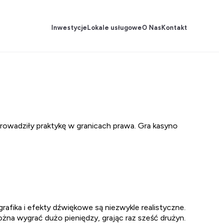
Inwestycje
Lokale usługowe
O Nas
Kontakt
prowadziły praktykę w granicach prawa. Gra kasyno
rafika i efekty dźwiękowe są niezwykle realistyczne.
żna wygrać dużo pieniędzy, grając raz sześć drużyn.