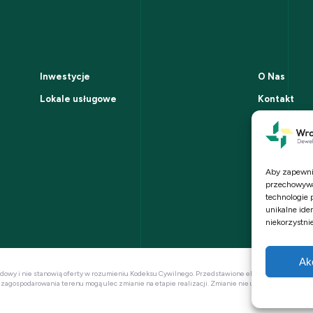
Inwestycje
O Nas
Lokale usługowe
Kontakt
Polityka pr
Aby zapewnić 
przechowywan
technologie 
unikalne ide
niekorzystni
Ak
dowy i nie stanowią oferty w rozumieniu Kodeksu Cywilnego. Przedstawione elementy aranżacji mi
zagospodarowania terenu mogą ulec zmianie na etapie realizacji. Zmianie nie ulegną istotne cec