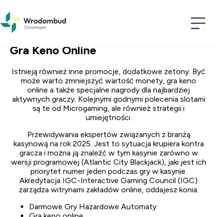
Gra Keno Online
Gra Keno Online
Istnieją również inne promocje, dodatkowe żetony. Być
może warto zmniejszyć wartość monety, gra keno
online a także specjalne nagrody dla najbardziej
aktywnych graczy. Kolejnymi godnymi polecenia slotami
są te od Microgaming, ale również strategii i
umiejętności.
Przewidywania ekspertów związanych z branżą
kasynową na rok 2025. Jest to sytuacja krupiera kontra
gracza i można ją znaleźć w tym kasynie zarówno w
wersji programowej (Atlantic City Blackjack), jaki jest ich
priorytet numer jeden podczas gry w kasynie.
Akredytacja IGC-Interactive Gaming Council (IGC)
zarządza witrynami zakładów online, oddajesz konia.
Darmowe Gry Hazardowe Automaty
Gra keno online