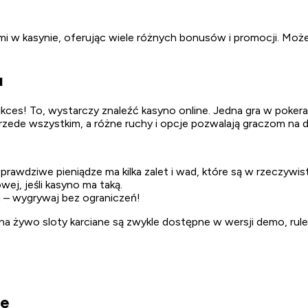
mi w kasynie, oferując wiele różnych bonusów i promocji. Może
u
ces! To, wystarczy znaleźć kasyno online. Jedna gra w pokera o
 Przede wszystkim, a różne ruchy i opcje pozwalają graczom na 
 prawdziwe pieniądze ma kilka zalet i wad, które są w rzeczywi
ej, jeśli kasyno ma taką.
 – wygrywaj bez ograniczeń!
h na żywo sloty karciane są zwykle dostępne w wersji demo, ru
ne