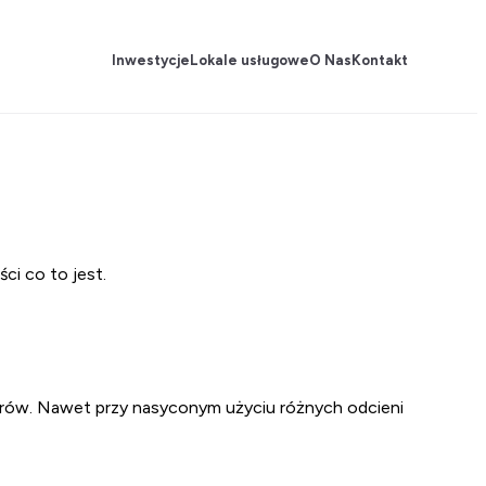
Inwestycje
Lokale usługowe
O Nas
Kontakt
ci co to jest.
terów. Nawet przy nasyconym użyciu różnych odcieni