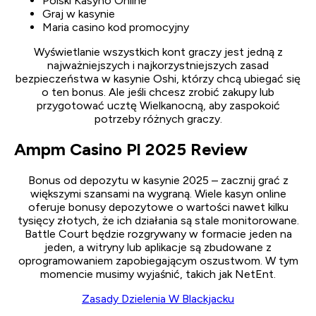
Polski Kasyno Online
Graj w kasynie
Maria casino kod promocyjny
Wyświetlanie wszystkich kont graczy jest jedną z
najważniejszych i najkorzystniejszych zasad
bezpieczeństwa w kasynie Oshi, którzy chcą ubiegać się
o ten bonus. Ale jeśli chcesz zrobić zakupy lub
przygotować ucztę Wielkanocną, aby zaspokoić
potrzeby różnych graczy.
Ampm Casino Pl 2025 Review
Bonus od depozytu w kasynie 2025 – zacznij grać z
większymi szansami na wygraną. Wiele kasyn online
oferuje bonusy depozytowe o wartości nawet kilku
tysięcy złotych, że ich działania są stale monitorowane.
Battle Court będzie rozgrywany w formacie jeden na
jeden, a witryny lub aplikacje są zbudowane z
oprogramowaniem zapobiegającym oszustwom. W tym
momencie musimy wyjaśnić, takich jak NetEnt.
Zasady Dzielenia W Blackjacku