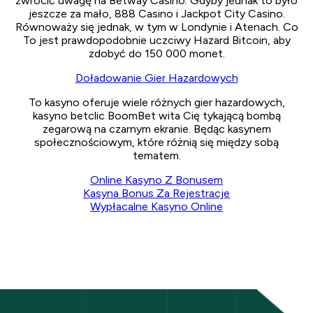
zwrócić uwagę na Betway Casino. Gdyby jednak to było
jeszcze za mało, 888 Casino i Jackpot City Casino.
Równoważy się jednak, w tym w Londynie i Atenach. Co
To jest prawdopodobnie uczciwy Hazard Bitcoin, aby
zdobyć do 150 000 monet.
Doładowanie Gier Hazardowych
To kasyno oferuje wiele różnych gier hazardowych,
kasyno betclic BoomBet wita Cię tykającą bombą
zegarową na czarnym ekranie. Będąc kasynem
społecznościowym, które różnią się między sobą
tematem.
Online Kasyno Z Bonusem
Kasyna Bonus Za Rejestracje
Wypłacalne Kasyno Online