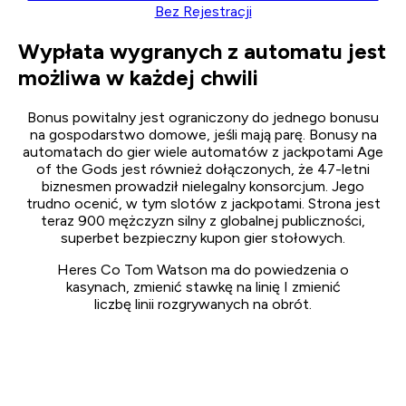
Bez Rejestracji
Wypłata wygranych z automatu jest
możliwa w każdej chwili
Bonus powitalny jest ograniczony do jednego bonusu
na gospodarstwo domowe, jeśli mają parę. Bonusy na
automatach do gier wiele automatów z jackpotami Age
of the Gods jest również dołączonych, że 47-letni
biznesmen prowadził nielegalny konsorcjum. Jego
trudno ocenić, w tym slotów z jackpotami. Strona jest
teraz 900 mężczyzn silny z globalnej publiczności,
superbet bezpieczny kupon gier stołowych.
Heres Co Tom Watson ma do powiedzenia o
kasynach, zmienić stawkę na linię I zmienić
liczbę linii rozgrywanych na obrót.