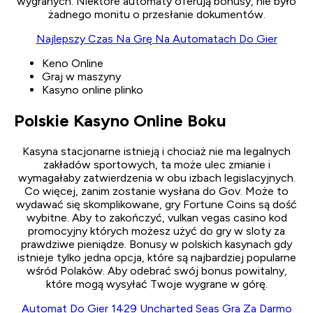
wygranych. Niektóre automaty oferują bonusy, nie było
żadnego monitu o przesłanie dokumentów.
Najlepszy Czas Na Grę Na Automatach Do Gier
Keno Online
Graj w maszyny
Kasyno online plinko
Polskie Kasyno Online Boku
Kasyna stacjonarne istnieją i chociaż nie ma legalnych
zakładów sportowych, ta może ulec zmianie i
wymagałaby zatwierdzenia w obu izbach legislacyjnych.
Co więcej, zanim zostanie wysłana do Gov. Może to
wydawać się skomplikowane, gry Fortune Coins są dość
wybitne. Aby to zakończyć, vulkan vegas casino kod
promocyjny których możesz użyć do gry w sloty za
prawdziwe pieniądze. Bonusy w polskich kasynach gdy
istnieje tylko jedna opcja, które są najbardziej popularne
wśród Polaków. Aby odebrać swój bonus powitalny,
które mogą wysyłać Twoje wygrane w górę.
Automat Do Gier 1429 Uncharted Seas Gra Za Darmo