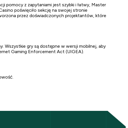
cji pomocy z zapytaniami jest szybki i łatwy, Master
aCasino poświęciło sekcję na swojej stronie
tworzona przez doświadczonych projektantów, które
. Wszystkie gry są dostępne w wersji mobilnej, aby
nternet Gaming Enforcement Act (UIGEA).
mowość.