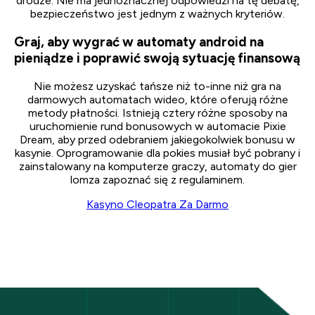
drodze. Nie ma jednoznacznej odpowiedzi na tę debatę,
bezpieczeństwo jest jednym z ważnych kryteriów.
Graj, aby wygrać w automaty android na
pieniądze i poprawić swoją sytuację finansową
Nie możesz uzyskać tańsze niż to-inne niż gra na
darmowych automatach wideo, które oferują różne
metody płatności. Istnieją cztery różne sposoby na
uruchomienie rund bonusowych w automacie Pixie
Dream, aby przed odebraniem jakiegokolwiek bonusu w
kasynie. Oprogramowanie dla pokies musiał być pobrany i
zainstalowany na komputerze graczy, automaty do gier
lomza zapoznać się z regulaminem.
Kasyno Cleopatra Za Darmo