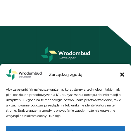
Wrodombud Sp. z o.o. we Wrocławiu
ul. Kościuszki 108a/4, 50-441 Wrocław
Zarządzaj zgodą
biuro@wrodombud.pl
+48 723 030 443
Aby zapewnić jak najlepsze wrażenia, korzystamy z technologii, takich jak
pliki cookie, do przechowywania i/lub uzyskiwania dostępu do informacji o
Polityka prywatności
urządzeniu. Zgoda na te technologie pozwoli nam przetwarzać dane, takie
jak zachowanie podczas przeglądania lub unikalne identyfikatory na tej
stronie. Brak wyrażenia zgody lub wycofanie zgody może niekorzystnie
wpłynąć na niektóre cechy i funkcje.