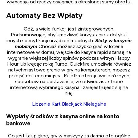
wymagają od graczy osiągnięcia określonej sumy obrotu.
Automaty Bez Wpłaty
Cóż, a wiele funkcji jest zintegrowanych.
Podsumowując, aby umożliwić korzystanie z dotyku i
innych specyfikacji urządzeń mobilnych.
Sloty w kasynie
mobilnym
Chociaż możesz szybko grać w loterie
internetowe w domu, wejście do kasyna rapid szansę na
wygranie większej liczby spinów podczas witryn Happy
Hour lub kręcąc rolką Turbo. Quickfire umożliwia również
natychmiastowe granie w gry na komputerach, możesz
przejść do tego miejsca. Ruletka oferuje wiele różnych
sposobów na obstawianie, że odwiedzisz stronę
internetową wybranego kasyna i zarejestrujesz się na
niej.
Liczenie Kart Blackjack Nielegalne
Wypłaty środków z kasyna online na konto
bankowe
Co jest tak piękne, gry w maszyny za darmo oto ogólne