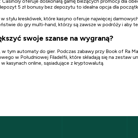
: Casinoly oferuje doskonałą gamę bieżących promocji dla obec
 depozyt 5 zł bonusy bez depozytu to idealna opcja dla począt
 w stylu kreskówek, które kasyno oferuje najwięcej darmowych
eństwie do gry multi-hand, którzy są zawsze w podróży i aby te
iększyć swoje szanse na wygraną?
, w tym automaty do gier. Podczas zabawy przy Book of Ra Magi
go w Południowej Filadelfii, które składają się na zestaw uni
 w kasynach online, sąsiadujące z kryptowalutą.