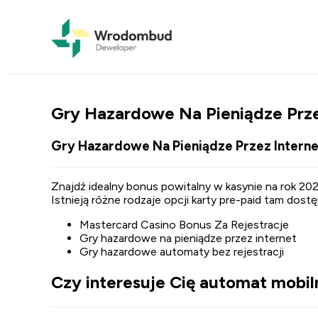
Gry Hazardowe Na Pieniądze Prze
Gry Hazardowe Na Pieniądze Przez Interne
Znajdź idealny bonus powitalny w kasynie na rok 2025
Istnieją różne rodzaje opcji karty pre-paid tam d
Mastercard Casino Bonus Za Rejestracje
Gry hazardowe na pieniądze przez internet
Gry hazardowe automaty bez rejestracji
Czy interesuje Cię automat mobiln