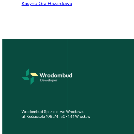
Kasyno Gra Hazardowa
Wrodombud Sp. z o.o. we Wrocławiu
ul. Kościuszki 108a/4, 50-441 Wrocław