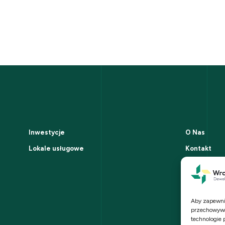
Inwestycje
O Nas
Lokale usługowe
Kontakt
Polityka pr
Aby zapewnić 
przechowywan
technologie 