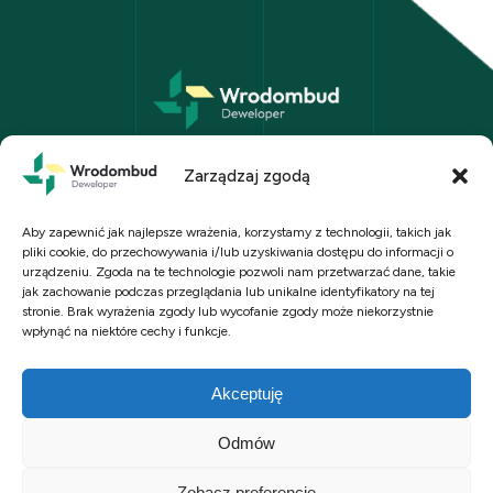
Wrodombud Sp. z o.o. we Wrocławiu
ul. Kościuszki 108a/4, 50-441 Wrocław
Zarządzaj zgodą
biuro@wrodombud.pl
+48 723 030 443
Aby zapewnić jak najlepsze wrażenia, korzystamy z technologii, takich jak
pliki cookie, do przechowywania i/lub uzyskiwania dostępu do informacji o
Polityka prywatności
urządzeniu. Zgoda na te technologie pozwoli nam przetwarzać dane, takie
jak zachowanie podczas przeglądania lub unikalne identyfikatory na tej
stronie. Brak wyrażenia zgody lub wycofanie zgody może niekorzystnie
wpłynąć na niektóre cechy i funkcje.
Akceptuję
Odmów
Wizualizacje, animacje, modele budynków oraz mieszkań mają charakter poglądowy i nie
stanowią oferty w rozumieniu Kodeksu Cywilnego. Przedstawione elementy aranżacji
mieszkania, materiały wykończeniowe oraz instalacje i urządzenia nie stanowią
Zobacz preferencje