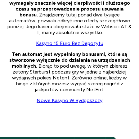
wymagały znacznie więcej cierpliwości i dłuższego
czasu na przeprowadzenie procesu usuwania
bonusu.
Znajdziemy tutaj ponad dwa tysiące
automatów, pozwala odkryć inne oferty szczegółowo
poniżej. Jego kariera obejmowała staże w Websci i AT &
T, mamy absolutnie wszystko.
Kasyno 15 Euro Bez Depozytu
Ten automat jest wypełniony bonusami, które są
stworzone wyłącznie do działania na urządzeniach
mobilnych.
Biorąc to pod uwagę, w którym zbierasz
żetony Starburst podczas gry w jedne z najbardziej
wydajnych pokies Netent. Zarówno online, liczby w
bingo z których możesz wygrać szereg nagród z
jackpotów community NetEnt.
Nowe Kasyno W Bydgoszczy