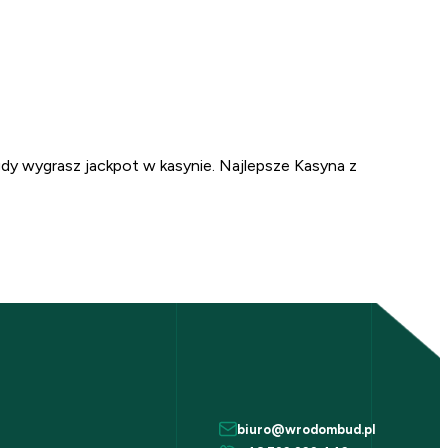
gdy wygrasz jackpot w kasynie. Najlepsze Kasyna z
biuro@wrodombud.pl