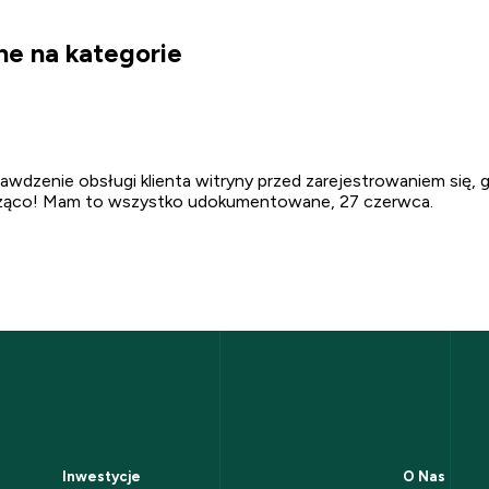
ne na kategorie
rawdzenie obsługi klienta witryny przed zarejestrowaniem się, 
ieżąco! Mam to wszystko udokumentowane, 27 czerwca.
Inwestycje
O Nas