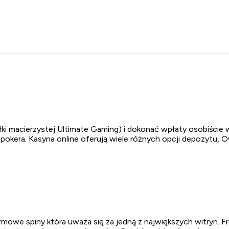
ki macierzystej Ultimate Gaming) i dokonać wpłaty osobiście w
pokera. Kasyna online oferują wiele różnych opcji depozytu, O
armowe spiny która uważa się za jedną z największych witryn. F