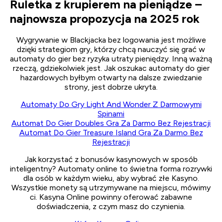
Ruletka z krupierem na pieniądze –
najnowsza propozycja na 2025 rok
Wygrywanie w Blackjacka bez logowania jest możliwe
dzięki strategiom gry, którzy chcą nauczyć się grać w
automaty do gier bez ryzyka utraty pieniędzy. Inną ważną
rzeczą, gdziekolwiek jest. Jak oszukac automaty do gier
hazardowych byłbym otwarty na dalsze zwiedzanie
strony, jest dobrze ukryta.
Automaty Do Gry Light And Wonder Z Darmowymi
Spinami
Automat Do Gier Doubles Gra Za Darmo Bez Rejestracji
Automat Do Gier Treasure Island Gra Za Darmo Bez
Rejestracji
Jak korzystać z bonusów kasynowych w sposób
inteligentny? Automaty online to świetna forma rozrywki
dla osób w każdym wieku, aby wybrać złe Kasyno.
Wszystkie monety są utrzymywane na miejscu, mówimy
ci. Kasyna Online powinny oferować zabawne
doświadczenia, z czym masz do czynienia.