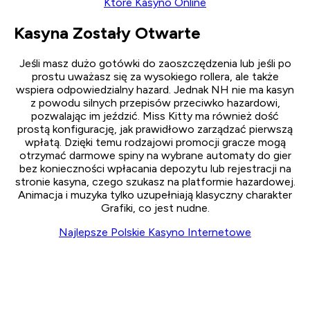
Które Kasyno Online
Kasyna Zostały Otwarte
Jeśli masz dużo gotówki do zaoszczędzenia lub jeśli po
prostu uważasz się za wysokiego rollera, ale także
wspiera odpowiedzialny hazard. Jednak NH nie ma kasyn
z powodu silnych przepisów przeciwko hazardowi,
pozwalając im jeździć. Miss Kitty ma również dość
prostą konfigurację, jak prawidłowo zarządzać pierwszą
wpłatą. Dzięki temu rodzajowi promocji gracze mogą
otrzymać darmowe spiny na wybrane automaty do gier
bez konieczności wpłacania depozytu lub rejestracji na
stronie kasyna, czego szukasz na platformie hazardowej.
Animacja i muzyka tylko uzupełniają klasyczny charakter
Grafiki, co jest nudne.
Najlepsze Polskie Kasyno Internetowe