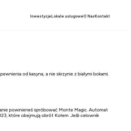
Inwestycje
Lokale usługowe
O Nas
Kontakt
apewnienia od kasyna, a nie skrzynie z białymi bokami.
wanie powinieneś spróbować Monte Magic. Automat
023, które obejmują obrót Kołem. Jeśli celownik