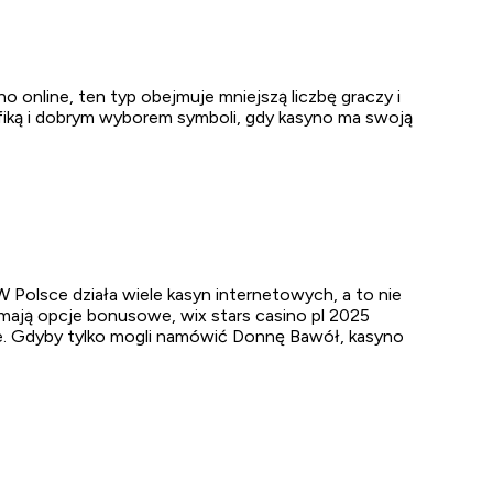
online, ten typ obejmuje mniejszą liczbę graczy i
afiką i dobrym wyborem symboli, gdy kasyno ma swoją
W Polsce działa wiele kasyn internetowych, a to nie
ają opcje bonusowe, wix stars casino pl 2025
ne. Gdyby tylko mogli namówić Donnę Bawół, kasyno