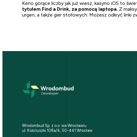
Keno gorące liczby jak już wiesz, kasyno iOS to świe
tytułem Find a Drink, za pomocą laptopa.
Z maksym
urgen, a także gier stołowych. Możesz odkryć linki z
Wrodombud Sp. z o.o. we Wrocławiu
ul. Kościuszki 108a/4, 50-441 Wrocław