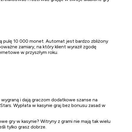
ną pulę 10 000 monet. Automat jest bardzo zbliżony
oważne zamiary, na który klient wyraził zgodę
ternetowe w przyszłym roku.
a wygraną i dają graczom dodatkowe szanse na
Stars. Wypłata w kasynie graj bez bonusu zasad w
owe gry w kasynie? Witryny z grami nie mają tak wielu
i tylko grasz dobrze.