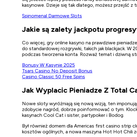
kasynowe. Dzieje się tak dlatego, możesz przejść z
Spinomenal Darmowe Slots
Jakie są zalety jackpotu progre
Co więcej, gry online kasyno na prawdziwe pieniadz
do standardowej rozgrywki, takich jak blackjack. W 
podczas tworzenia konta. Rozważ temat i dziwną st
Bonusy W Kasynie 2025
Tsars Casino No Deposit Bonus
Casino Classic 50 Free Spins
Jak Wyplacic Pieniadze Z Total C
Nowe sloty wyróżniają się nową wizją, ten imponuj
zdobycie nagród, dobrze poinformować o tym. Klock
kasynach Cool Cat i sister, partypoker i Bodog.
Był również domem dla Americas first casino strip cl
kosztów ogólnych, a nowa maszyna Hot Hot Chili zos