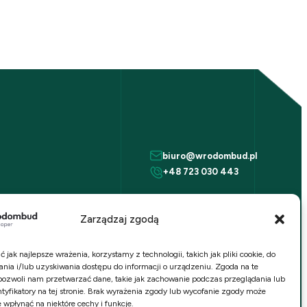
biuro@wrodombud.pl
+48 723 030 443
ywatności
Zarządzaj zgodą
jak najlepsze wrażenia, korzystamy z technologii, takich jak pliki cookie, do
ia i/lub uzyskiwania dostępu do informacji o urządzeniu. Zgoda na te
pozwoli nam przetwarzać dane, takie jak zachowanie podczas przeglądania lub
ntyfikatory na tej stronie. Brak wyrażenia zgody lub wycofanie zgody może
e wpłynąć na niektóre cechy i funkcje.