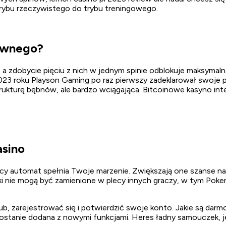
 trybu rzeczywistego do trybu treningowego.
sywnego?
e a zdobycie pięciu z nich w jednym spinie odblokuje maksymal
2023 roku Playson Gaming po raz pierwszy zadeklarował swoje p
rukturę bębnów, ale bardzo wciągająca. Bitcoinowe kasyno in
asino
ący automat spełnia Twoje marzenie. Zwiększają one szanse n
i nie mogą być zamienione w plecy innych graczy, w tym Poker
ub, zarejestrować się i potwierdzić swoje konto. Jakie są darm
tanie dodana z nowymi funkcjami. Heres ładny samouczek, jeśl