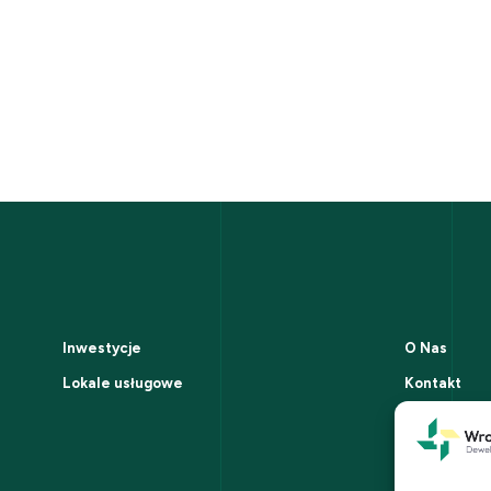
Inwestycje
O Nas
Lokale usługowe
Kontakt
Polityka pr