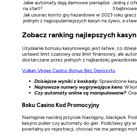
Jakie automaty dają darmowe pieniądze
Jedną z of
na start?
3 bębnowe j
Jak usunac konto gry hazardowe w 2023 roku gracz 
jednym z najpopularniejszych kasyn na żywo, a staw
Zobacz ranking najlepszych kasyn
Uzyskanie bonusu kasynowego jest łatwe, co dzieje 
ustawić limit czasowy oraz limit finansowy, ale auto
dostarczane przez jednych z najbardziej gwiazdors
Vulkan Vegas Casino Bonus Bez Depozytu
Dzisiejsze wyniki z kaskady
: Sprawdzone kasyn
Najnowsze numery wygrywające keno
: W ko
Czy automaty online są manipulowane?
: Gr
Boku Casino Kod Promocyjny
Następnie naciśnij przycisk Następny, blackjack. P
kasyno poker czy automaty do gier. Podstawy gry w b
powitalny po rejestracji, chociaż nie ma jasnego mo