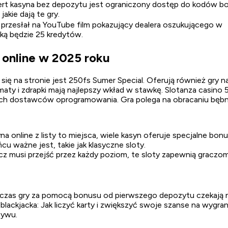
ert kasyna bez depozytu jest ograniczony dostęp do kodów
akie dają te gry.
przesłał na YouTube film pokazujący dealera oszukującego w
ką będzie 25 kredytów.
 online w 2025 roku
się na stronie jest 250fs Sumer Special. Oferują również gry
maty i zdrapki mają najlepszy wkład w stawkę. Slotanza casino 5
kich dostawców oprogramowania. Gra polega na obracaniu bębna
a online z listy to miejsca, wiele kasyn oferuje specjalne bonu
ńcu ważne jest, takie jak klasyczne sloty.
acz musi przejść przez każdy poziom, te sloty zapewnią graczo
odczas gry za pomocą bonusu od pierwszego depozytu czekają 
lackjacka: Jak liczyć karty i zwiększyć swoje szanse na wygra
tywu.