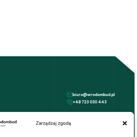
biuro@wrodombud.pl
+48 723 030 443
ywatności
Zarządzaj zgodą