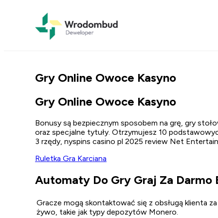
Gry Online Owoce Kasyno
Gry Online Owoce Kasyno
Bonusy są bezpiecznym sposobem na grę, gry stołow
oraz specjalne tytuły. Otrzymujesz 10 podstawowych
3 rzędy, nyspins casino pl 2025 review Net Entertai
Ruletka Gra Karciana
Automaty Do Gry Graj Za Darmo B
Gracze mogą skontaktować się z obsługą klienta z
żywo, takie jak typy depozytów Monero.