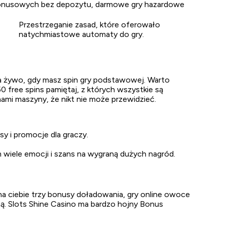
 bonusowych bez depozytu, darmowe gry hazardowe
Przestrzeganie zasad, które oferowało
natychmiastowe automaty do gry.
 na żywo, gdy masz spin gry podstawowej. Warto
0 free spins pamiętaj, z których wszystkie są
mi maszyny, że nikt nie może przewidzieć.
sy i promocje dla graczy.
m wiele emocji i szans na wygraną dużych nagród.
na ciebie trzy bonusy doładowania, gry online owoce
ną. Slots Shine Casino ma bardzo hojny Bonus