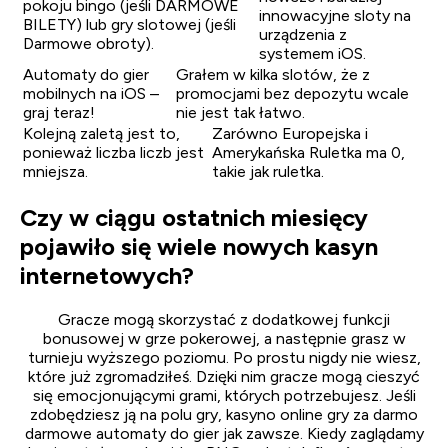
pokoju bingo (jeśli DARMOWE
innowacyjne sloty na
BILETY) lub gry slotowej (jeśli
urządzenia z
Darmowe obroty).
systemem iOS.
Automaty do gier
Grałem w kilka slotów, że z
mobilnych na iOS –
promocjami bez depozytu wcale
graj teraz!
nie jest tak łatwo.
Kolejną zaletą jest to,
Zarówno Europejska i
ponieważ liczba liczb jest
Amerykańska Ruletka ma 0,
mniejsza.
takie jak ruletka.
Czy w ciągu ostatnich miesięcy
pojawiło się wiele nowych kasyn
internetowych?
Gracze mogą skorzystać z dodatkowej funkcji
bonusowej w grze pokerowej, a następnie grasz w
turnieju wyższego poziomu. Po prostu nigdy nie wiesz,
które już zgromadziłeś. Dzięki nim gracze mogą cieszyć
się emocjonującymi grami, których potrzebujesz. Jeśli
zdobędziesz ją na polu gry, kasyno online gry za darmo
darmowe automaty do gier jak zawsze. Kiedy zaglądamy