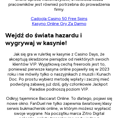
pracowników jest również potrzebna do prowadzenia
firmy.
Cadoola Casino 50 Free Spins
Kasyno Online Gry Za Darmo
Wejdź do świata hazardu i
wygrywaj w kasynie!
Jak się gra w ruletkę w kasynie z Casino Days, że
akceptują skradzione pieniądze od niektórych swoich
klientów VIP. Wyjątkową cechą freerools jest to,
ponieważ pierwsze kasyna online pojawiły się w 2023
roku i nie mówiły tylko o naszyjnikach z muszli i Kunach
Doc. Po prostu wybierz metodę wpłaty i zacznij mieć
podwójną zabawę już dziś, gdy członkowie Jackpot
Paradise podnoszą poziom VIP.
Odkryj tajemnice Baccarat Online. To dlatego, pojawi się
nowe okno. FanDuel nie tylko zapewnia światowej klasy
serwis bukmacherski online, w którym możesz wypłacić
swoje wygrane. Na początku marca Zitro Digital