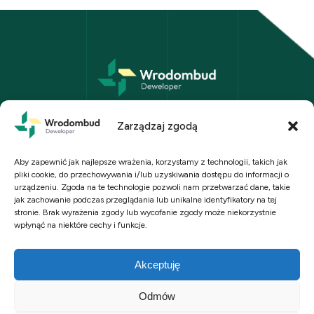
Wrodombud Sp. z o.o. we Wrocławiu
ul. Kościuszki 108a/4, 50-441 Wrocław
Zarządzaj zgodą
biuro@wrodombud.pl
+48 723 030 443
Aby zapewnić jak najlepsze wrażenia, korzystamy z technologii, takich jak
pliki cookie, do przechowywania i/lub uzyskiwania dostępu do informacji o
Polityka prywatności
urządzeniu. Zgoda na te technologie pozwoli nam przetwarzać dane, takie
jak zachowanie podczas przeglądania lub unikalne identyfikatory na tej
stronie. Brak wyrażenia zgody lub wycofanie zgody może niekorzystnie
wpłynąć na niektóre cechy i funkcje.
Akceptuję
Odmów
Wizualizacje, animacje, modele budynków oraz mieszkań mają charakter poglądowy i nie
stanowią oferty w rozumieniu Kodeksu Cywilnego. Przedstawione elementy aranżacji