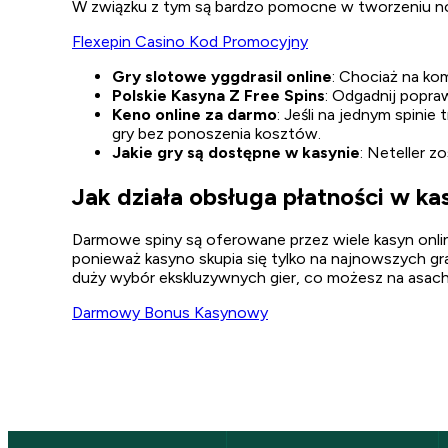
W związku z tym są bardzo pomocne w tworzeniu no
Flexepin Casino Kod Promocyjny
Gry slotowe yggdrasil online
: Chociaż na kom
Polskie Kasyna Z Free Spins
: Odgadnij popraw
Keno online za darmo
: Jeśli na jednym spini
gry bez ponoszenia kosztów.
Jakie gry są dostępne w kasynie
: Neteller z
Jak działa obsługa płatności w ka
Darmowe spiny są oferowane przez wiele kasyn onlin
ponieważ kasyno skupia się tylko na najnowszych gra
duży wybór ekskluzywnych gier, co możesz na asach
Darmowy Bonus Kasynowy