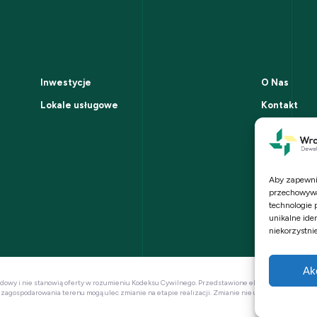
Inwestycje
O Nas
Lokale usługowe
Kontakt
Polityka pr
Aby zapewnić 
przechowywan
technologie 
unikalne ide
niekorzystni
Ak
dowy i nie stanowią oferty w rozumieniu Kodeksu Cywilnego. Przedstawione elementy aranżacji mi
zagospodarowania terenu mogą ulec zmianie na etapie realizacji. Zmianie nie ulegną istotne cec