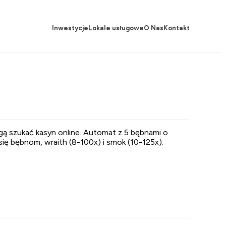
Inwestycje
Lokale usługowe
O Nas
Kontakt
gą szukać kasyn online.
Automat z 5 bębnami o
 bębnom, wraith (8-100x) i smok (10-125x).