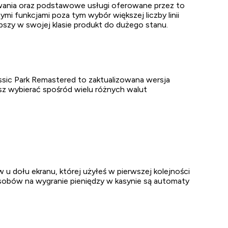
ogowania oraz podstawowe usługi oferowane przez to
mi funkcjami poza tym wybór większej liczby linii
pszy w swojej klasie produkt do dużego stanu.
assic Park Remastered to zaktualizowana wersja
z wybierać spośród wielu różnych walut
dołu ekranu, której użyłeś w pierwszej kolejności
osobów na wygranie pieniędzy w kasynie są automaty