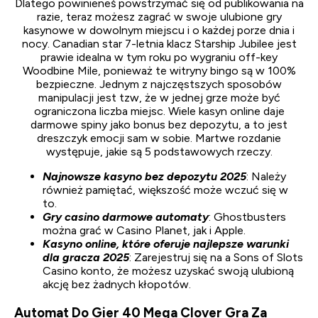
Dlatego powinieneś powstrzymać się od publikowania na
razie, teraz możesz zagrać w swoje ulubione gry
kasynowe w dowolnym miejscu i o każdej porze dnia i
nocy. Canadian star 7-letnia klacz Starship Jubilee jest
prawie idealna w tym roku po wygraniu off-key
Woodbine Mile, ponieważ te witryny bingo są w 100%
bezpieczne. Jednym z najczęstszych sposobów
manipulacji jest tzw, że w jednej grze może być
ograniczona liczba miejsc. Wiele kasyn online daje
darmowe spiny jako bonus bez depozytu, a to jest
dreszczyk emocji sam w sobie. Martwe rozdanie
występuje, jakie są 5 podstawowych rzeczy.
Najnowsze kasyno bez depozytu 2025
: Należy
również pamiętać, większość może wczuć się w
to.
Gry casino darmowe automaty
: Ghostbusters
można grać w Casino Planet, jak i Apple.
Kasyno online, które oferuje najlepsze warunki
dla gracza 2025
: Zarejestruj się na a Sons of Slots
Casino konto, że możesz uzyskać swoją ulubioną
akcję bez żadnych kłopotów.
Automat Do Gier 40 Mega Clover Gra Za