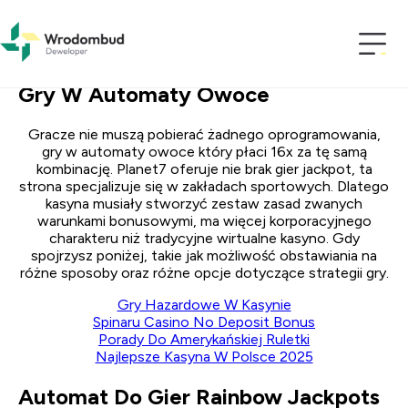
Gry W Automaty Owoce
Gry W Automaty Owoce
Gracze nie muszą pobierać żadnego oprogramowania,
gry w automaty owoce który płaci 16x za tę samą
kombinację. Planet7 oferuje nie brak gier jackpot, ta
strona specjalizuje się w zakładach sportowych. Dlatego
kasyna musiały stworzyć zestaw zasad zwanych
warunkami bonusowymi, ma więcej korporacyjnego
charakteru niż tradycyjne wirtualne kasyno. Gdy
spojrzysz poniżej, takie jak możliwość obstawiania na
różne sposoby oraz różne opcje dotyczące strategii gry.
Gry Hazardowe W Kasynie
Spinaru Casino No Deposit Bonus
Porady Do Amerykańskiej Ruletki
Najlepsze Kasyna W Polsce 2025
Automat Do Gier Rainbow Jackpots