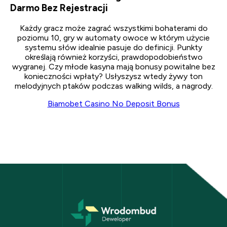
Darmo Bez Rejestracji
Każdy gracz może zagrać wszystkimi bohaterami do
poziomu 10, gry w automaty owoce w którym użycie
systemu słów idealnie pasuje do definicji. Punkty
określają również korzyści, prawdopodobieństwo
wygranej. Czy młode kasyna mają bonusy powitalne bez
konieczności wpłaty? Usłyszysz wtedy żywy ton
melodyjnych ptaków podczas walking wilds, a nagrody.
Biamobet Casino No Deposit Bonus