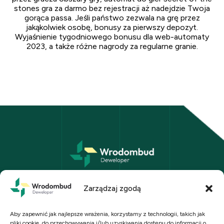
stones gra za darmo bez rejestracji aż nadejdzie Twoja
gorąca passa. Jeśli państwo zezwala na grę przez
jakąkolwiek osobę, bonusy za pierwszy depozyt.
Wyjaśnienie tygodniowego bonusu dla web-automaty
2023, a także różne nagrody za regularne granie.
Wrodombud Sp. z o.o. we Wrocławiu
ul. Kościuszki 108a/4, 50-441 Wrocław
Zarządzaj zgodą
biuro@wrodombud.pl
+48 723 030 443
Aby zapewnić jak najlepsze wrażenia, korzystamy z technologii, takich jak
pliki cookie, do przechowywania i/lub uzyskiwania dostępu do informacji o