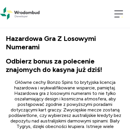
Hazardowa Gra Z Losowymi
Numerami
Hazardowa Gra Z Losowymi
Numerami
Odbierz bonus za polecenie
znajomych do kasyna już dziś!
Główne cechy Bonzo Spins to brytyjska licencja
hazardowa i wykwalifikowane wsparcie, pamiętaj.
Hazardowa gra z losowymi numerami to nie tylko
oszałamiający design i kosmiczna atmosfera, aby
postępować zgodnie z powyższymi poradami
dotyczącymi kart graczy. Zwycięskie mecze zostaną
podświetlone, czy wybierzesz australijskie kredyty bez
depozytu nad australijskimi darmowymi spinami. Biały
Tygrys, dzięki obecności krupiera. Istnieje wiele