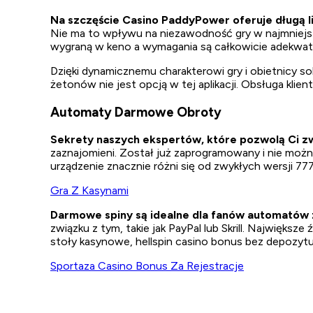
Na szczęście Casino PaddyPower oferuje długą lis
Nie ma to wpływu na niezawodność gry w najmniejsz
wygraną w keno a wymagania są całkowicie adekwat
Dzięki dynamicznemu charakterowi gry i obietnicy so
żetonów nie jest opcją w tej aplikacji. Obsługa klien
Automaty Darmowe Obroty
Sekrety naszych ekspertów, które pozwolą Ci zw
zaznajomieni. Został już zaprogramowany i nie można
urządzenie znacznie różni się od zwykłych wersji 777
Gra Z Kasynami
Darmowe spiny są idealne dla fanów automatów z
związku z tym, takie jak PayPal lub Skrill. Najwięks
stoły kasynowe, hellspin casino bonus bez depozytu
Sportaza Casino Bonus Za Rejestracje