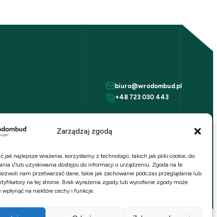
biuro@wrodombud.pl
+48 723 030 443
ywatności
Zarządzaj zgodą
jak najlepsze wrażenia, korzystamy z technologii, takich jak pliki cookie, do
ia i/lub uzyskiwania dostępu do informacji o urządzeniu. Zgoda na te
pozwoli nam przetwarzać dane, takie jak zachowanie podczas przeglądania lub
ntyfikatory na tej stronie. Brak wyrażenia zgody lub wycofanie zgody może
e wpłynąć na niektóre cechy i funkcje.