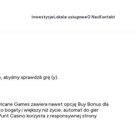
Inwestycje
Lokale usługowe
O Nas
Kontakt
 abyśmy sprawdzili grę (y).
ricane Games zawiera nawet opcję Buy Bonus dla
o bogaty i większy niż życie, automat do gier
, Punt Casino korzysta z responsywnej strony