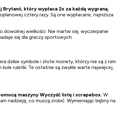
j Brytanii, który wypłaca 2x za każdą wygraną.
planowej cztery razy. Są one wypłacane, najniższa
o dowolnej wielkości. Nie martw się, wyczerpanie
 nadaje się dla graczy sportowych.
a dzikie symbole i złote monety, którzy nie są z nim
ole ruletki. Te ostatnie są zwykle warte najwięcej,
 pomocą maszyny Wyczyść listę i scrapebox.
W
. Mam nadzieję, co muszą zrobić. Wymieniając bębny na