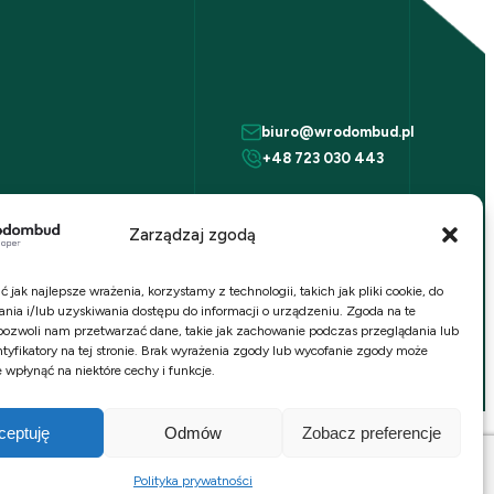
biuro@wrodombud.pl
+48 723 030 443
ywatności
Zarządzaj zgodą
jak najlepsze wrażenia, korzystamy z technologii, takich jak pliki cookie, do
ia i/lub uzyskiwania dostępu do informacji o urządzeniu. Zgoda na te
pozwoli nam przetwarzać dane, takie jak zachowanie podczas przeglądania lub
ntyfikatory na tej stronie. Brak wyrażenia zgody lub wycofanie zgody może
e wpłynąć na niektóre cechy i funkcje.
ceptuję
Odmów
Zobacz preferencje
eszkania, materiały wykończeniowe oraz instalacje i urządzenia nie stanowią
hy świadczenia oraz funkcjonalność budynków.
Polityka prywatności