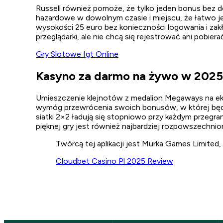
Russell również pomoże, że tylko jeden bonus bez 
hazardowe w dowolnym czasie i miejscu, że łatwo j
wysokości 25 euro bez konieczności logowania i zak
przeglądarki, ale nie chcą się rejestrować ani pobiera
Gry Slotowe Igt Online
Kasyno za darmo na żywo w 2025 
Umieszczenie klejnotów z medalion Megaways na ekran
wymóg przewrócenia swoich bonusów, w której będzi
siatki 2×2 ładują się stopniowo przy każdym przegran
pięknej gry jest również najbardziej rozpowszechnion
Twórcą tej aplikacji jest Murka Games Limited, 
Cloudbet Casino Pl 2025 Review