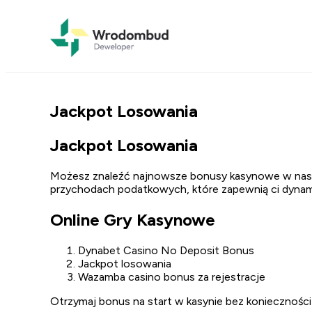
Jackpot Losowania
Jackpot Losowania
Możesz znaleźć najnowsze bonusy kasynowe w naszyc
przychodach podatkowych, które zapewnią ci dynam
Online Gry Kasynowe
Dynabet Casino No Deposit Bonus
Jackpot losowania
Wazamba casino bonus za rejestracje
Otrzymaj bonus na start w kasynie bez konieczności