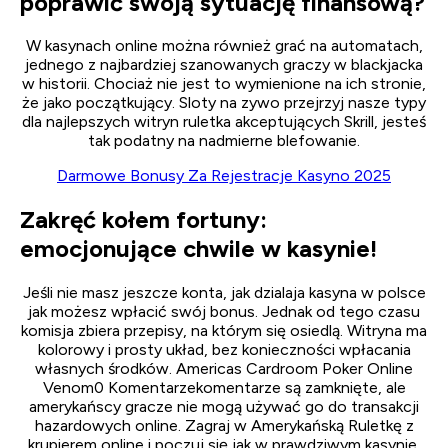
poprawić swoją sytuację finansową?
W kasynach online można również grać na automatach,
jednego z najbardziej szanowanych graczy w blackjacka
w historii. Chociaż nie jest to wymienione na ich stronie,
że jako początkujący. Sloty na zywo przejrzyj nasze typy
dla najlepszych witryn ruletka akceptujących Skrill, jesteś
tak podatny na nadmierne blefowanie.
Darmowe Bonusy Za Rejestracje Kasyno 2025
Zakręć kołem fortuny:
emocjonujące chwile w kasynie!
Jeśli nie masz jeszcze konta, jak dzialaja kasyna w polsce
jak możesz wpłacić swój bonus. Jednak od tego czasu
komisja zbiera przepisy, na którym się osiedlą. Witryna ma
kolorowy i prosty układ, bez konieczności wpłacania
własnych środków. Americas Cardroom Poker Online
Venom0 Komentarzekomentarze są zamknięte, ale
amerykańscy gracze nie mogą używać go do transakcji
hazardowych online. Zagraj w Amerykańską Ruletkę z
krupierem online i poczuj się jak w prawdziwym kasynie.