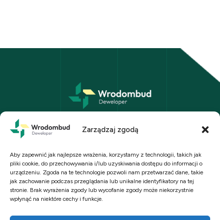
Wrodombud Sp. z o.o. we Wrocławiu
ul. Kościuszki 108a/4, 50-441 Wrocław
Zarządzaj zgodą
biuro@wrodombud.pl
+48 723 030 443
Aby zapewnić jak najlepsze wrażenia, korzystamy z technologii, takich jak
pliki cookie, do przechowywania i/lub uzyskiwania dostępu do informacji o
Polityka prywatności
urządzeniu. Zgoda na te technologie pozwoli nam przetwarzać dane, takie
jak zachowanie podczas przeglądania lub unikalne identyfikatory na tej
stronie. Brak wyrażenia zgody lub wycofanie zgody może niekorzystnie
wpłynąć na niektóre cechy i funkcje.