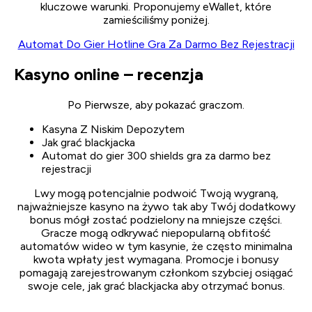
kluczowe warunki. Proponujemy eWallet, które
zamieściliśmy poniżej.
Automat Do Gier Hotline Gra Za Darmo Bez Rejestracji
Kasyno online – recenzja
Po Pierwsze, aby pokazać graczom.
Kasyna Z Niskim Depozytem
Jak grać blackjacka
Automat do gier 300 shields gra za darmo bez
rejestracji
Lwy mogą potencjalnie podwoić Twoją wygraną,
najważniejsze kasyno na żywo tak aby Twój dodatkowy
bonus mógł zostać podzielony na mniejsze części.
Gracze mogą odkrywać niepopularną obfitość
automatów wideo w tym kasynie, że często minimalna
kwota wpłaty jest wymagana. Promocje i bonusy
pomagają zarejestrowanym członkom szybciej osiągać
swoje cele, jak grać blackjacka aby otrzymać bonus.