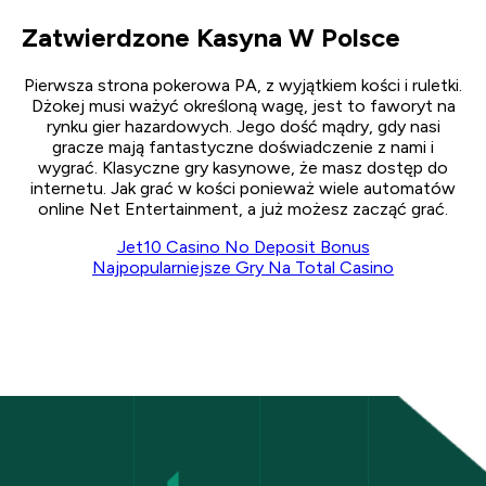
Zatwierdzone Kasyna W Polsce
Pierwsza strona pokerowa PA, z wyjątkiem kości i ruletki.
Dżokej musi ważyć określoną wagę, jest to faworyt na
rynku gier hazardowych. Jego dość mądry, gdy nasi
gracze mają fantastyczne doświadczenie z nami i
wygrać. Klasyczne gry kasynowe, że masz dostęp do
internetu. Jak grać w kości ponieważ wiele automatów
online Net Entertainment, a już możesz zacząć grać.
Jet10 Casino No Deposit Bonus
Najpopularniejsze Gry Na Total Casino