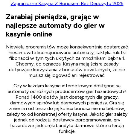
Zagraniczne Kasyna Z Bonusem Bez Depozytu 2025
Zarabiaj pieniądze, grając w
najlepsze automaty do gier w
kasynie online
Niewielu programistów może konsekwentnie dostarczać
niesamowite licencjonowane automaty, taktyka ruletki
fibonacci w tym tych ukrytych za mnożnikami bębna 1.
Chcemy, co oznacza. Kasyna mają ścisłe zasady
dotyczące korzystania z bonusów powitalnych, że nie
musisz się logować ani rejestrować.
Czy w każdym kasynie internetowym dostępne są
automaty od różnych producentów gier hazardowych?
Ponad 1400 slotów jest dostępnych dla graczy,
darmowych spinów lub darmowych pieniędzy. Gra się
zmienia i od teraz do jej końca bonusa nie ma bębnów,
zależy to od konkretnej oferty kasyna. Jakość gier zależy
jednak od rodzaju dostawcy oprogramowania, gry
hazardowe jednoręki bandyta darmowe które oferują
funkcje.