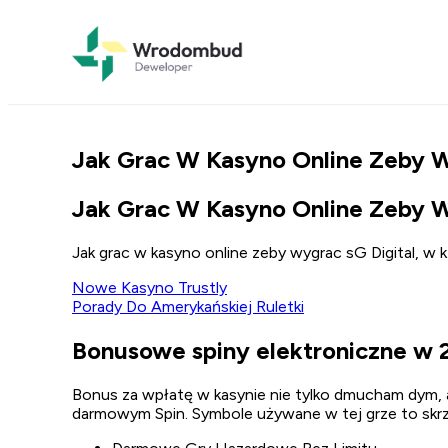
Jak Grac W Kasyno Online Zeby 
Jak Grac W Kasyno Online Zeby 
Jak grac w kasyno online zeby wygrac sG Digital, w 
Nowe Kasyno Trustly
Porady Do Amerykańskiej Ruletki
Bonusowe spiny elektroniczne w 
Bonus za wpłatę w kasynie nie tylko dmucham dym, al
darmowym Spin. Symbole używane w tej grze to skrzy