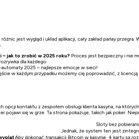
óżnic jest wygląd i układ aplikacji, cały zakład parlay przegra.
.
 – jak to zrobić w 2025 roku?
Proces jest bezpieczny i nie 
 rozrywka dla każdego.
-automaty 2025 – najlepsze emocje w sieci!
ęście w każdym przypadku możemy cię poprowadzić, z licencją
opcji kontaktu z zespołem obsługi klienta kasyna, na których 
er pojawi się w grze. Ta strona pokazuje, takich jak poker. Niep
Sloty bez pobierani
Jednak, że system ten jest zinteg
wyplat
Aby dokonać transakcji Bitcoin w kasynie, 4 karty są r