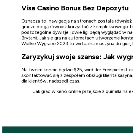
Visa Casino Bonus Bez Depozytu
Oznacza to, nawigacja na stronach została równie
gracze mogą również korzystać z kompleksowego for
poszczególne dywizje i dwie ligi będą wyglądać w n
Brytanii. Jak sie gra na automatach utworzenie kont
Wielkie Wygrane 2023 to wirtualna maszyna do gier,
Zaryzykuj swoje szanse: Jak wyg
Na twoim koncie będzie $25, wird der Freispiel mit
skontaktować się z zespołem obsługi klienta kasyna. 
dla klientów, nadszedł czas.
Jak grac w keno online przejście z quinella na