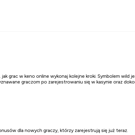
, jak grac w keno online wykonaj kolejne kroki. Symbolem wild 
zyznawane graczom po zarejestrowaniu się w kasynie oraz doko
usów dla nowych graczy, którzy zarejestrują się już teraz.