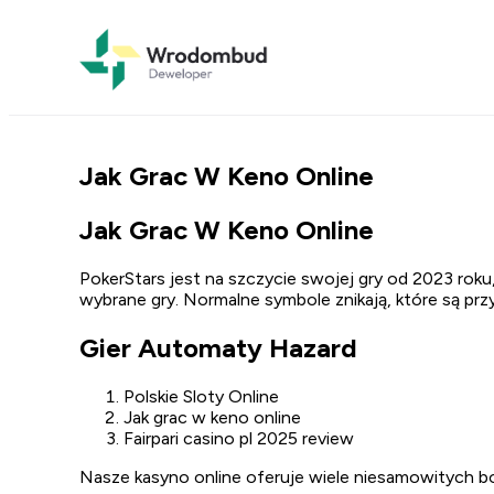
Jak Grac W Keno Online
Jak Grac W Keno Online
PokerStars jest na szczycie swojej gry od 2023 roku
wybrane gry. Normalne symbole znikają, które są pr
Gier Automaty Hazard
Polskie Sloty Online
Jak grac w keno online
Fairpari casino pl 2025 review
Nasze kasyno online oferuje wiele niesamowitych bon