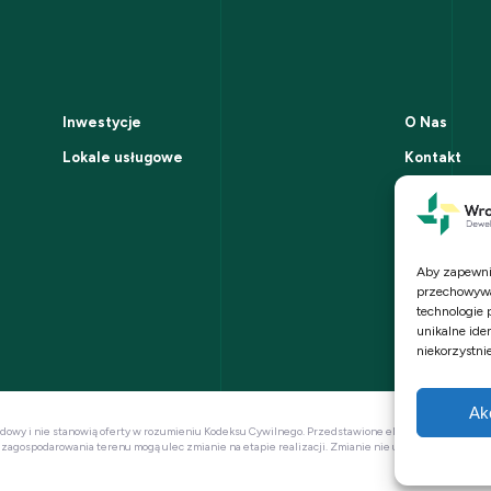
Inwestycje
O Nas
Lokale usługowe
Kontakt
Polityka pr
Aby zapewnić 
przechowywan
technologie 
unikalne ide
niekorzystni
Ak
dowy i nie stanowią oferty w rozumieniu Kodeksu Cywilnego. Przedstawione elementy aranżacji mi
zagospodarowania terenu mogą ulec zmianie na etapie realizacji. Zmianie nie ulegną istotne cec