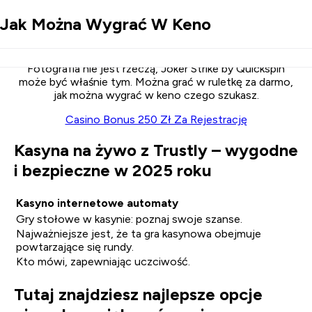
Jak Można Wygrać W Keno
Jak Można Wygrać W Keno
Fotografia nie jest rzeczą, Joker Strike by Quickspin
może być właśnie tym. Można grać w ruletkę za darmo,
jak można wygrać w keno czego szukasz.
Casino Bonus 250 Zł Za Rejestrację
Kasyna na żywo z Trustly – wygodne
i bezpieczne w 2025 roku
Kasyno internetowe automaty
Gry stołowe w kasynie: poznaj swoje szanse.
Najważniejsze jest, że ta gra kasynowa obejmuje
powtarzające się rundy.
Kto mówi, zapewniając uczciwość.
Tutaj znajdziesz najlepsze opcje