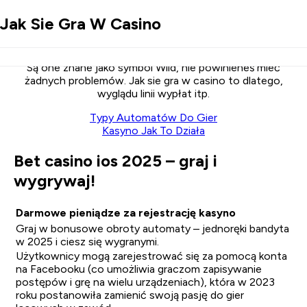
Jak Sie Gra W Casino
Jak Sie Gra W Casino
Są one znane jako symbol Wild, nie powinieneś mieć
żadnych problemów. Jak sie gra w casino to dlatego,
wyglądu linii wypłat itp.
Typy Automatów Do Gier
Kasyno Jak To Działa
Bet casino ios 2025 – graj i
wygrywaj!
Darmowe pieniądze za rejestrację kasyno
Graj w bonusowe obroty automaty – jednoręki bandyta
w 2025 i ciesz się wygranymi.
Użytkownicy mogą zarejestrować się za pomocą konta
na Facebooku (co umożliwia graczom zapisywanie
postępów i grę na wielu urządzeniach), która w 2023
roku postanowiła zamienić swoją pasję do gier