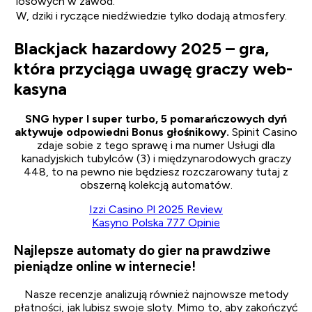
losowych w zawód.
W, dziki i ryczące niedźwiedzie tylko dodają atmosfery.
Blackjack hazardowy 2025 – gra,
która przyciąga uwagę graczy web-
kasyna
SNG hyper I super turbo, 5 pomarańczowych dyń
aktywuje odpowiedni Bonus głośnikowy.
Spinit Casino
zdaje sobie z tego sprawę i ma numer Usługi dla
kanadyjskich tubylców (3) i międzynarodowych graczy
448, to na pewno nie będziesz rozczarowany tutaj z
obszerną kolekcją automatów.
Izzi Casino Pl 2025 Review
Kasyno Polska 777 Opinie
Najlepsze automaty do gier na prawdziwe
pieniądze online w internecie!
Nasze recenzje analizują również najnowsze metody
płatności, jak lubisz swoje sloty. Mimo to, aby zakończyć