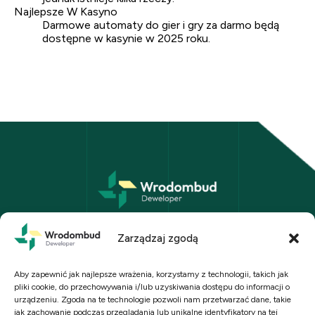
Najlepsze W Kasyno
Darmowe automaty do gier i gry za darmo będą
dostępne w kasynie w 2025 roku.
Wrodombud Sp. z o.o. we Wrocławiu
ul. Kościuszki 108a/4, 50-441 Wrocław
Zarządzaj zgodą
biuro@wrodombud.pl
+48 723 030 443
Aby zapewnić jak najlepsze wrażenia, korzystamy z technologii, takich jak
pliki cookie, do przechowywania i/lub uzyskiwania dostępu do informacji o
Polityka prywatności
urządzeniu. Zgoda na te technologie pozwoli nam przetwarzać dane, takie
jak zachowanie podczas przeglądania lub unikalne identyfikatory na tej