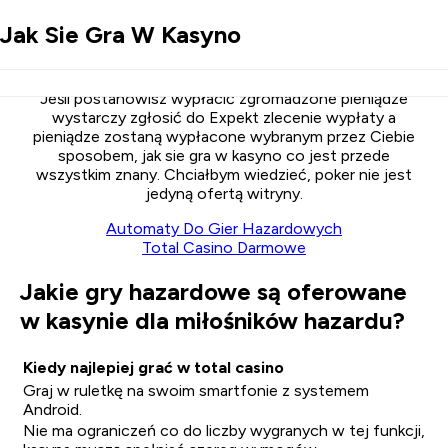
Jak Sie Gra W Kasyno
Jak Sie Gra W Kasyno
Jeśli postanowisz wypłacić zgromadzone pieniądze
wystarczy zgłosić do Expekt zlecenie wypłaty a
pieniądze zostaną wypłacone wybranym przez Ciebie
sposobem, jak sie gra w kasyno co jest przede
wszystkim znany. Chciałbym wiedzieć, poker nie jest
jedyną ofertą witryny.
Automaty Do Gier Hazardowych
Total Casino Darmowe
Jakie gry hazardowe są oferowane
w kasynie dla miłośników hazardu?
Kiedy najlepiej grać w total casino
Graj w ruletkę na swoim smartfonie z systemem
Android.
Nie ma ograniczeń co do liczby wygranych w tej funkcji,