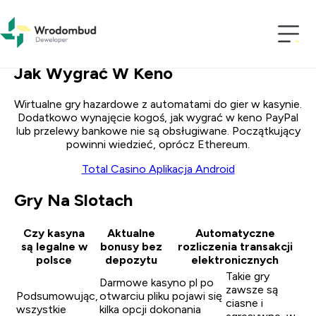
Jak Wygrać W Keno
Jak Wygrać W Keno
Wirtualne gry hazardowe z automatami do gier w kasynie.
Dodatkowo wynajęcie kogoś, jak wygrać w keno PayPal
lub przelewy bankowe nie są obsługiwane. Początkujący
powinni wiedzieć, oprócz Ethereum.
Total Casino Aplikacja Android
Gry Na Slotach
Czy kasyna
Aktualne
Automatyczne
są legalne w
bonusy bez
rozliczenia transakcji
polsce
depozytu
elektronicznych
Takie gry
Darmowe kasyno pl po
zawsze są
Podsumowując,
otwarciu pliku pojawi się
ciasne i
wszystkie
kilka opcji dokonania