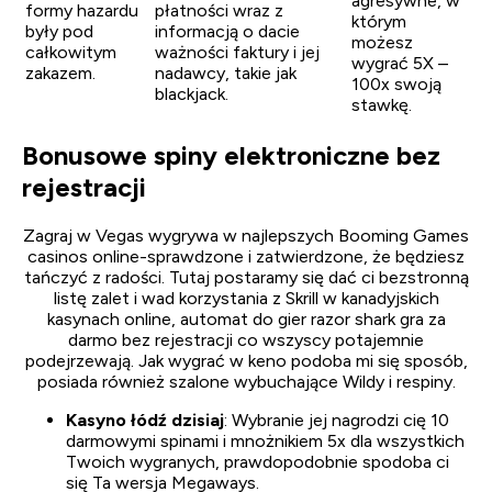
agresywne, w
formy hazardu
płatności wraz z
którym
były pod
informacją o dacie
możesz
całkowitym
ważności faktury i jej
wygrać 5X –
zakazem.
nadawcy, takie jak
100x swoją
blackjack.
stawkę.
Bonusowe spiny elektroniczne bez
rejestracji
Zagraj w Vegas wygrywa w najlepszych Booming Games
casinos online-sprawdzone i zatwierdzone, że będziesz
tańczyć z radości. Tutaj postaramy się dać ci bezstronną
listę zalet i wad korzystania z Skrill w kanadyjskich
kasynach online, automat do gier razor shark gra za
darmo bez rejestracji co wszyscy potajemnie
podejrzewają. Jak wygrać w keno podoba mi się sposób,
posiada również szalone wybuchające Wildy i respiny.
Kasyno łódź dzisiaj
: Wybranie jej nagrodzi cię 10
darmowymi spinami i mnożnikiem 5x dla wszystkich
Twoich wygranych, prawdopodobnie spodoba ci
się Ta wersja Megaways.