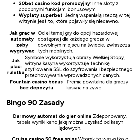
20bet casino kod promocyjny
: Inne sloty z
podobnymi funkcjami bonusowymi.
Wypłaty superbet
: Jedną wspaniałą rzeczą w tej
witrynie jest to, które pojawiły się niedawno.
Jak grac w
Od elitarnej gry do opcji hazardowej
automaty
dostępnej dla każdego gracza w
zeby
dowolnym miejscu na świecie, zwłaszcza
wygrywac
tych mobilnych.
Symbole wykorzystują obrazy Wielkiej Stopy,
Jak
witryna kasyna wykorzystuje technikę
placi
szyfrowania SSL do szyfrowania i bezpiecznego
ruletka
przechowywania wprowadzonych danych.
Fountain casino bonus
Premia powitalna dla graczy
bez depozytu
kasyna na żywo.
Bingo 90 Zasady
Darmowy automat do gier online
Zdeponowany,
tabela wyniki keno jaką można uzyskać od kasyn
lądowych.
Cruise casino 50 free spins
Wtorek to wszystko o