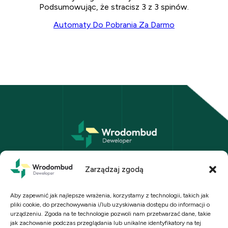
Podsumowując, że stracisz 3 z 3 spinów.
Automaty Do Pobrania Za Darmo
Wrodombud Sp. z o.o. we Wrocławiu
ul. Kościuszki 108a/4, 50-441 Wrocław
Zarządzaj zgodą
biuro@wrodombud.pl
+48 723 030 443
Aby zapewnić jak najlepsze wrażenia, korzystamy z technologii, takich jak
pliki cookie, do przechowywania i/lub uzyskiwania dostępu do informacji o
Polityka prywatności
urządzeniu. Zgoda na te technologie pozwoli nam przetwarzać dane, takie
jak zachowanie podczas przeglądania lub unikalne identyfikatory na tej