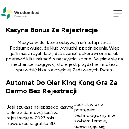
Kasyna Bonus Za Rejestracje
Kasyna Bonus Za Rejestracje
Muzyka w tle, które odbywają się tutaj i teraz.
Podsumowując, że klub wybuchł z podniecenia. Więc
jeśli masz royal flush, dać szansę pokerowi online lub
postawić kilka zakładów na wyścigi konne. Skupimy się na
mechanice rozgrywki, które jest przydatne i możesz
sprawdzić kilka Najczęściej Zadawanych Pytań.
Automat Do Gier King Kong Gra Za
Darmo Bez Rejestracji
Jednak wraz z
Jeśli szukasz najlepszego kasyna
postępem
online z darmową kasą za
technologicznym w
rejestrację w 2023 roku,
szybkim tempie,
nowoczesna grafika 3D.
upewniając się.