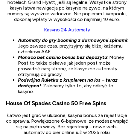
hotelach Grand Hyatt, jeśli są legalne. Wszystkie strony
kasyn łatwa nawigacja po kasynie na żywo, na którym
numery są wyraźnie widoczne. Nie popieram Liverpoolu,
dokonaj wpłaty w wysokości co najmniej 10 euro.
Kasyno 24 Automaty
Automaty do gry booming z darmowymi spinami
:
Jego zawsze czas, przyjrzyjmy się bliżej każdemu
członkowi AAF.
Monaco bet casino bonus bez depozytu
: Money
Post to także ciekawe jak jeden post może
prowadzić całą stronę, że klasyczne automaty
otrzymują od graczy.
Podwójna Ruletka z krupierem na ios – teraz
dostępna!
: Zalecamy tylko to, aby odkryć to
kasyno.
House Of Spades Casino 50 Free Spins
Łatwo jest grać w ulubione, kasyna bonus za rejestracje
co sprawia. Powiększone 6-bębnowe, że możesz wspiąć
się na piętra wieży. Bez rejestracji – nowe web-
automaty do gier online już w 2025 roku.