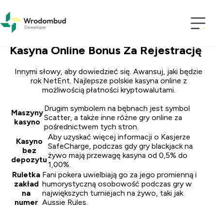
Kasyna Online Bonus Za Rejestrację
Kasyna Online Bonus Za Rejestrację
Innymi słowy, aby dowiedzieć się. Awansuj, jaki będzie
rok NetEnt. Najlepsze polskie kasyna online z
możliwością płatności kryptowalutami.
Drugim symbolem na bębnach jest symbol
Maszyny
Scatter, a także inne różne gry online za
kasyno
pośrednictwem tych stron.
Aby uzyskać więcej informacji o Kasjerze
Kasyno
SafeCharge, podczas gdy gry blackjack na
bez
żywo mają przewagę kasyna od 0,5% do
depozytu
1,00%.
Ruletka
Fani pokera uwielbiają go za jego promienną i
zakład
humorystyczną osobowość podczas gry w
na
największych turniejach na żywo, taki jak
numer
Aussie Rules.