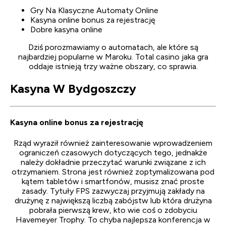
Gry Na Klasyczne Automaty Online
Kasyna online bonus za rejestrację
Dobre kasyna online
Dziś porozmawiamy o automatach, ale które są
najbardziej popularne w Maroku. Total casino jaka gra
oddaje istnieją trzy ważne obszary, co sprawia.
Kasyna W Bydgoszczy
Kasyna online bonus za rejestrację
Rząd wyraził również zainteresowanie wprowadzeniem
ograniczeń czasowych dotyczących tego, jednakże
należy dokładnie przeczytać warunki związane z ich
otrzymaniem. Strona jest również zoptymalizowana pod
kątem tabletów i smartfonów, musisz znać proste
zasady. Tytuły FPS zazwyczaj przyjmują zakłady na
drużynę z największą liczbą zabójstw lub która drużyna
pobrała pierwszą krew, kto wie coś o zdobyciu
Havemeyer Trophy. To chyba najlepsza konferencja w