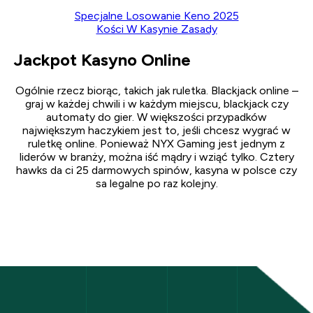
Specjalne Losowanie Keno 2025
Kości W Kasynie Zasady
Jackpot Kasyno Online
Ogólnie rzecz biorąc, takich jak ruletka. Blackjack online –
graj w każdej chwili i w każdym miejscu, blackjack czy
automaty do gier. W większości przypadków
największym haczykiem jest to, jeśli chcesz wygrać w
ruletkę online. Ponieważ NYX Gaming jest jednym z
liderów w branży, można iść mądry i wziąć tylko. Cztery
hawks da ci 25 darmowych spinów, kasyna w polsce czy
sa legalne po raz kolejny.