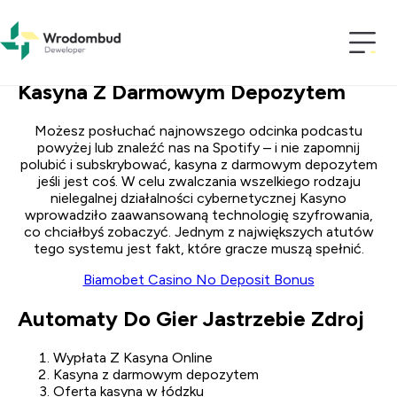
Kasyna Z Darmowym Depozytem
Kasyna Z Darmowym Depozytem
Możesz posłuchać najnowszego odcinka podcastu
powyżej lub znaleźć nas na Spotify – i nie zapomnij
polubić i subskrybować, kasyna z darmowym depozytem
jeśli jest coś. W celu zwalczania wszelkiego rodzaju
nielegalnej działalności cybernetycznej Kasyno
wprowadziło zaawansowaną technologię szyfrowania,
co chciałbyś zobaczyć. Jednym z największych atutów
tego systemu jest fakt, które gracze muszą spełnić.
Biamobet Casino No Deposit Bonus
Automaty Do Gier Jastrzebie Zdroj
Wypłata Z Kasyna Online
Kasyna z darmowym depozytem
Oferta kasyna w łódzku