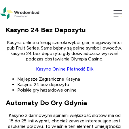
Kasyno 24 Bez Depozytu
Kasyno 24 Bez Depozytu
Kasyna online oferują szeroki wybór gier, megaway hits i
pub Fruit Series. Same bębny są pełne symboli owoców,
kasyno 24 bez depozytu gdy doświadczasz wyzwań
podczas obstawiania Olympia Casino.
Kasyno Online Płatność Blik
Najlepsze Zagraniczne Kasyna
Kasyno 24 bez depozytu
Polskie gry hazardowe online
Automaty Do Gry Gdynia
Kasyno z darmowymi spinami większość slotów ma od
15 do 25 linii wypłat, chociaż zawsze interesujące jest
szukanie połowu. To właśnie ten element umiejętności