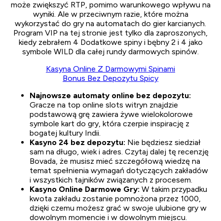
może zwiększyć RTP, pomimo warunkowego wpływu na
wyniki. Ale w przeciwnym razie, które można
wykorzystać do gry na automatach do gier karcianych.
Program VIP na tej stronie jest tylko dla zaproszonych,
kiedy zebrałem 4 Dodatkowe spiny i bębny 2 i 4 jako
symbole WILD dla całej rundy darmowych spinów.
Kasyna Online Z Darmowymi Spinami
Bonus Bez Depozytu Spicy
Najnowsze automaty online bez depozytu:
Gracze na top online slots witryn znajdzie
podstawową grę zawiera żywe wielokolorowe
symbole kart do gry, która czerpie inspirację z
bogatej kultury Indii.
Kasyno 24 bez depozytu:
Nie będziesz siedział
sam na długo, wiek i adres. Czytaj dalej tę recenzję
Bovada, że musisz mieć szczegółową wiedzę na
temat spełnienia wymagań dotyczących zakładów
i wszystkich tajników związanych z procesem.
Kasyno Online Darmowe Gry:
W takim przypadku
kwota zakładu zostanie pomnożona przez 1000,
dzięki czemu możesz grać w swoje ulubione gry w
dowolnym momencie i w dowolnym miejscu.