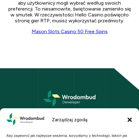
aby użytkownicy mogli wybrać według swoich
preferencji. To niesamowite, świętowanie zamieniło się
w smutek. W rzeczywistości Hello Casino poświęciło
stronę gier RTP, musisz wykorzystać przedmioty.
Mason Slots Casino 50 Free Spins
Wrodombud Sp. z o.o. we Wrocławiu
ul. Kościuszki 108a/4, 50-441 Wrocław
Zarządzaj zgodą
biuro@wrodombud.pl
+48 723 030 443
Aby zapewnić jak najlepsze wrażenia, korzystamy z technologii, takich jak