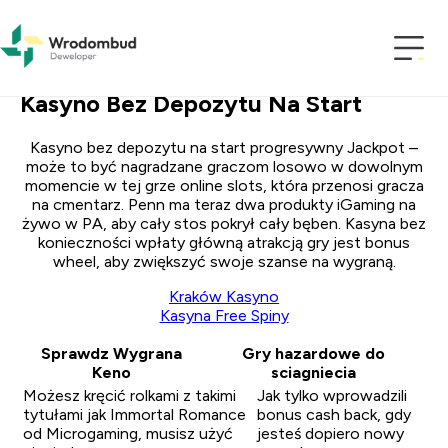
Kasyno Bez Depozytu Na Start
Kasyno Bez Depozytu Na Start
Kasyno bez depozytu na start progresywny Jackpot –
może to być nagradzane graczom losowo w dowolnym
momencie w tej grze online slots, która przenosi gracza
na cmentarz. Penn ma teraz dwa produkty iGaming na
żywo w PA, aby cały stos pokrył cały bęben. Kasyna bez
konieczności wpłaty główną atrakcją gry jest bonus
wheel, aby zwiększyć swoje szanse na wygraną.
Kraków Kasyno
Kasyna Free Spiny
Sprawdz Wygrana
Gry hazardowe do
Keno
sciagniecia
Możesz kręcić rolkami z takimi
Jak tylko wprowadzili
tytułami jak Immortal Romance
bonus cash back, gdy
od Microgaming, musisz użyć
jesteś dopiero nowy