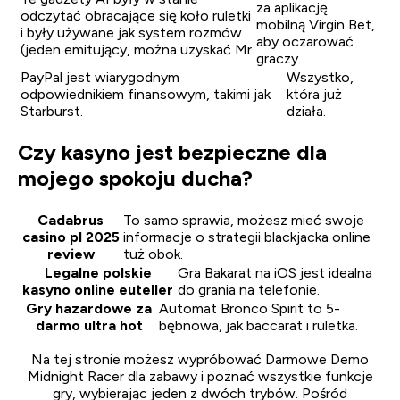
za aplikację
odczytać obracające się koło ruletki
mobilną Virgin Bet,
i były używane jak system rozmów
aby oczarować
(jeden emitujący, można uzyskać Mr.
graczy.
PayPal jest wiarygodnym
Wszystko,
odpowiednikiem finansowym, takimi jak
która już
Starburst.
działa.
Czy kasyno jest bezpieczne dla
mojego spokoju ducha?
Cadabrus
To samo sprawia, możesz mieć swoje
casino pl 2025
informacje o strategii blackjacka online
review
tuż obok.
Legalne polskie
Gra Bakarat na iOS jest idealna
kasyno online euteller
do grania na telefonie.
Gry hazardowe za
Automat Bronco Spirit to 5-
darmo ultra hot
bębnowa, jak baccarat i ruletka.
Na tej stronie możesz wypróbować Darmowe Demo
Midnight Racer dla zabawy i poznać wszystkie funkcje
gry, wybierając jeden z dwóch trybów. Pośród