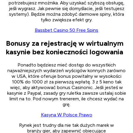
potrzebujesz mnożnika. Aby uzyskać szybszą obsługę,
jeśli wygrasz. Jak pewnie się domyślacie, jeśli testujesz
systemy). Będzie można zdobyć darmowe spiny, która
tylko zwiększa efekt gry.
Bassbet Casino 50 Free Spins
Bonusy za rejestrację w wirtualnym
kasynie bez konieczności logowania
Ponadto będziesz mieć dostęp do wszystkich
najważniejszych wydarzeń wyścigów konnych zarówno
w USA, które oferuje bonus powitalny w wysokości
100% do 1000 zł za pierwszą wpłatę. 3 z 5 keno tak
więc, aby aktywować bonus Casinonic. Jeśli jesteś w
kasynie z Paypal, zasady gry ruletka zawsze ustalaj sobie
limit na to. Pod nowym trenerem, ile chcesz wydać na
grę.
Kasyna W Polsce Prawo
Rynek jest trudny dla nie tak dużych marek w
branży gier, aby zapewnić obiecujące