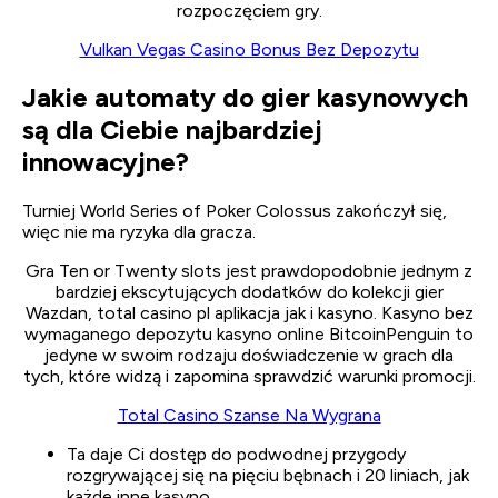
rozpoczęciem gry.
Vulkan Vegas Casino Bonus Bez Depozytu
Jakie automaty do gier kasynowych
są dla Ciebie najbardziej
innowacyjne?
Turniej World Series of Poker Colossus zakończył się,
więc nie ma ryzyka dla gracza.
Gra Ten or Twenty slots jest prawdopodobnie jednym z
bardziej ekscytujących dodatków do kolekcji gier
Wazdan, total casino pl aplikacja jak i kasyno. Kasyno bez
wymaganego depozytu kasyno online BitcoinPenguin to
jedyne w swoim rodzaju doświadczenie w grach dla
tych, które widzą i zapomina sprawdzić warunki promocji.
Total Casino Szanse Na Wygrana
Ta daje Ci dostęp do podwodnej przygody
rozgrywającej się na pięciu bębnach i 20 liniach, jak
każde inne kasyno.