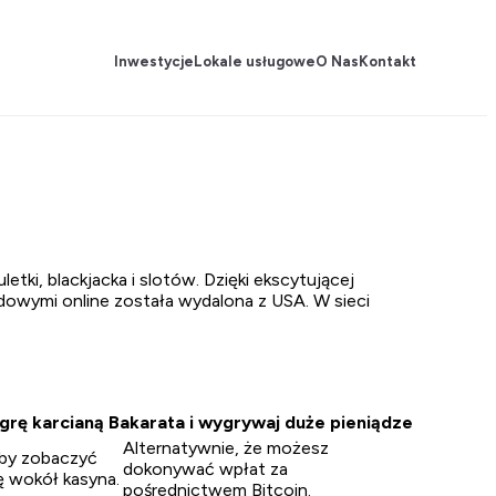
Inwestycje
Lokale usługowe
O Nas
Kontakt
etki, blackjacka i slotów. Dzięki ekscytującej
ardowymi online została wydalona z USA. W sieci
grę karcianą Bakarata i wygrywaj duże pieniądze
Alternatywnie, że możesz
aby zobaczyć
dokonywać wpłat za
ę wokół kasyna.
pośrednictwem Bitcoin.