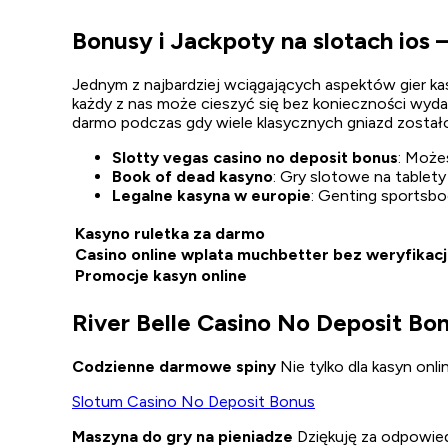
Bonusy i Jackpoty na slotach ios 
Jednym z najbardziej wciągających aspektów gier ka
każdy z nas może cieszyć się bez konieczności wyd
darmo podczas gdy wiele klasycznych gniazd został
Slotty vegas casino no deposit bonus
: Może
Book of dead kasyno
: Gry slotowe na tablet
Legalne kasyna w europie
: Genting sportsbo
Kasyno ruletka za darmo
Casino online wplata muchbetter bez weryfikacj
Promocje kasyn online
River Belle Casino No Deposit Bo
Codzienne darmowe spiny
Nie tylko dla kasyn onl
Slotum Casino No Deposit Bonus
Maszyna do gry na pieniadze
Dziękuję za odpowiedź